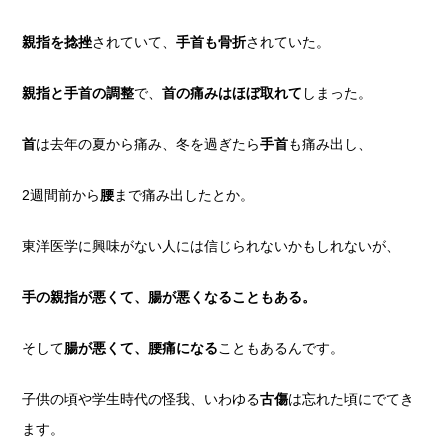
親指を捻挫
されていて、
手首も骨折
されていた。
親指と手首の調整
で、
首の痛みはほぼ取れて
しまった。
首
は去年の夏から痛み、冬を過ぎたら
手首
も痛み出し、
2週間前から
腰
まで痛み出したとか。
東洋医学に興味がない人には信じられないかもしれないが、
手の親指が悪くて、腸が悪くなることもある。
そして
腸が悪くて、腰痛になる
こともあるんです。
子供の頃や学生時代の怪我、いわゆる
古傷
は忘れた頃にでてき
ます。