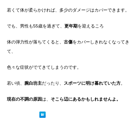
若くて体が柔らかければ、多少のダメージはカバーできます。
でも、男性も55歳を過ぎて、
更年期
を迎えるころ
体の弾力性が落ちてくると、
古傷
をカバーしきれなくなってき
て、
色々な症状がでてきてしまうのです。
若い頃、
腕白坊主
だったり、
スポーツに明け暮れていた方
。
現在の不調の原因
は、
そこら辺にあるかもしれませんよ。