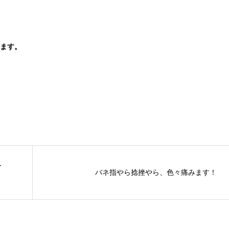
ます。
ー
バネ指やら捻挫やら、色々痛みます！