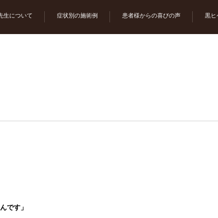
先生について
症状別の施術例
患者様からの喜びの声
黒ヒ
んです」