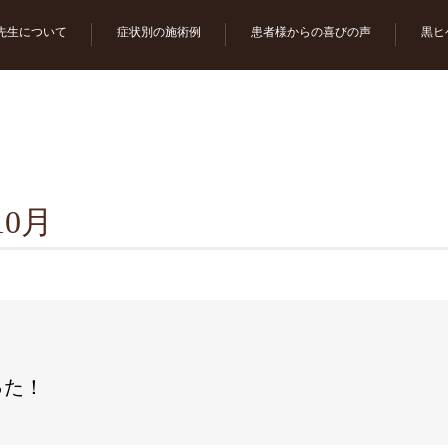
先生について
症状別の施術例
患者様からの喜びの声
黒ヒ
10月
った！