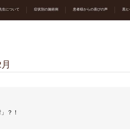
先生について
症状別の施術例
患者様からの喜びの声
黒ヒ
2月
肘」？！