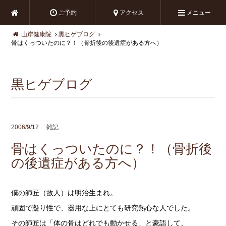
ご予約
アクセス
メニュー
山岸健康院
黒ヒゲブログ
骨はくっついたのに？！（骨折後の後遺症がある方へ）
黒ヒゲブログ
2006/9/12
雑記
骨はくっついたのに？！（骨折後
の後遺症がある方へ）
僕の師匠（故人）は明治生まれ。
頑固で凝り性で、器用な上にとても研究熱心な人でした。
その師匠は「体の骨はどれでも動かせる」と豪語して、