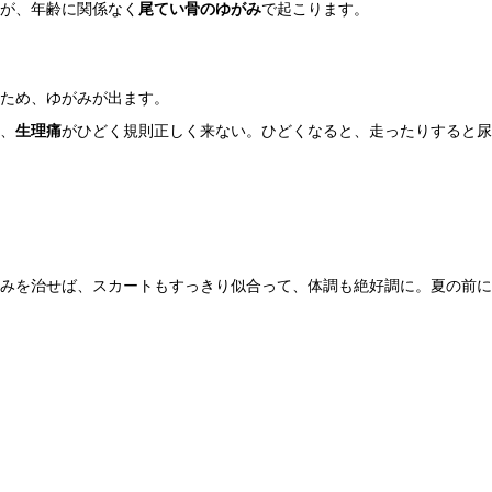
が、年齢に関係なく
尾てい骨のゆがみ
で起こります。
ため、ゆがみが出ます。
、
生理痛
がひどく規則正しく来ない。ひどくなると、走ったりすると尿
みを治せば、スカートもすっきり似合って、体調も絶好調に。夏の前に