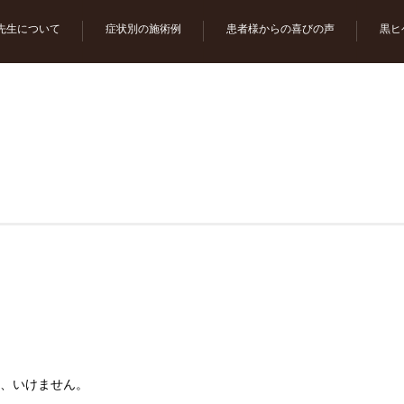
先生について
症状別の施術例
患者様からの喜びの声
黒ヒ
、いけません。