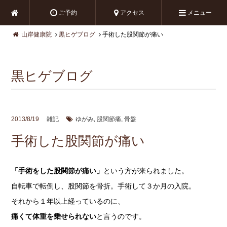
ご予約
アクセス
メニュー
山岸健康院
黒ヒゲブログ
手術した股関節が痛い
黒ヒゲブログ
2013/8/19
雑記
ゆがみ
,
股関節痛
,
骨盤
手術した股関節が痛い
「手術をした股関節が痛い」
という方が来られました。
自転車で転倒し、股関節を骨折。手術して３か月の入院。
それから１年以上経っているのに、
痛くて体重を乗せられない
と言うのです。