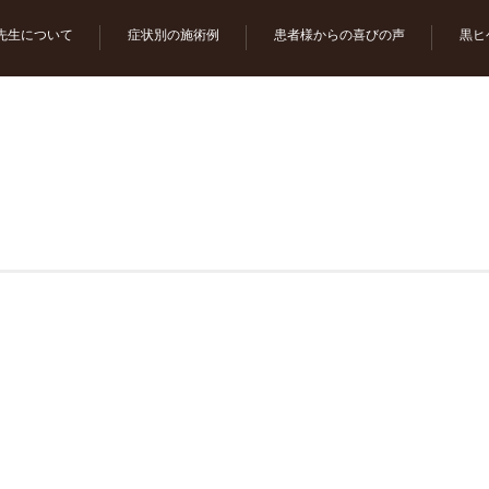
先生について
症状別の施術例
患者様からの喜びの声
黒ヒ