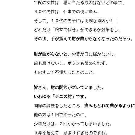
年配の女性は、思い当たる原因はないとの事で、
４０代男性は、仕事での使い痛み。
そして、１０代の男子には明確な原因が！！
どれだけ「腕立て伏せ」ができるか競争をし、
その後、手が震えて
肘が曲がらなくなった
のだそう。
肘が曲がらないと
、お箸が口に届かないし、
歯も磨けないし、ボタンも留められず、
ものすごく不便だったとのこと。
皆さん、肘の関節がズレていました。
いわゆる「テニス肘」です。
関節の調整をしたところ、
痛みもとれて曲がるように
他の方は１回で治ったのに、
少年だけは、２回かかってしまいました。
限界を超えて、頑張りすぎたのですね。