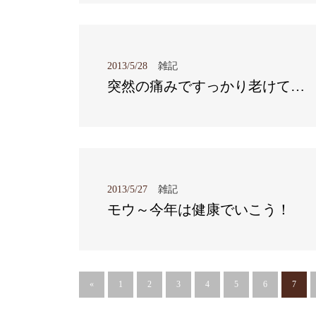
2013/5/28
雑記
突然の痛みですっかり老けて…
2013/5/27
雑記
モウ～今年は健康でいこう！
«
1
2
3
4
5
6
7